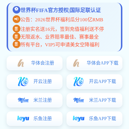
首页
/
体育热点
/ 正文